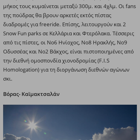
μήκος τους κυμαίνεται μεταξύ 300μ. και 4χλμ. Οι fans
της πούδρας θα βρουν αρκετές εκτός πίστας
διαδρομές για freeride. Επίσης, λειτουργούν και 2
Snow Fun parks σε Κελλάρια και Φτερόλακα. Τέσσερις
από τις πίστες, οι Νο6 Ηνίοχος, Νο8 Ηρακλής, Νο9
Οδυσσέας και Νο2 Βάκχος, είναι πιστοποιημένες από
την διεθνή ομοσπονδία χιονοδρομίας (F.I.S
Homologation) για τη διοργάνωση διεθνών αγώνων
σκι.
Βόρας- Καϊμακτσαλάν