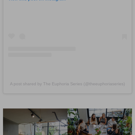
A post shared by The Euphoria Series (@theeuphoriaseries)