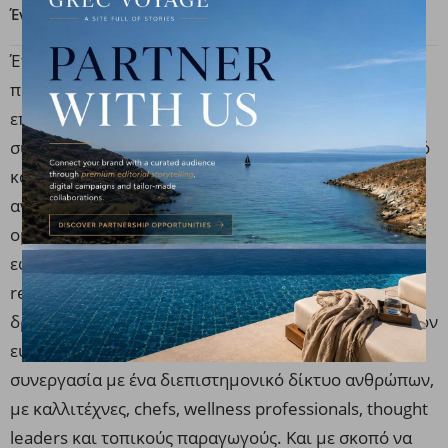
Ένα πιο συλλογικό και ανθρώπινο ταξίδι αυτογνωσίας
Έτσι, δημιούργησε και το
The Euphoria Series
που
προσφέρει πολυδιάστατα προγράμματα σε
επιλεγμένους ελληνικούς προορισμούς, που
συνδυάζουν την ηρεμία, την ευεξία και τον πολιτισμό
και ενισχύουν την ψυχική υγεία, την προσωπική
ανάπτυξη και την αίσθηση σύνδεσης μέσα στις
ομάδες, με τρόπο πρακτικό που μπορεί κανείς να
εφαρμόσει ύστερα στην καθημερινότητα.
Μέσα από
retreats, company offsites, workshops και θεματικές
δράσεις, σχεδιάζει ζωντανές αλλά και βιώσιμες, με τον
ευρύ τρόπο που προαναφέραμε, εμπειρίες, σε
συνεργασία με ένα διεπιστημονικό δίκτυο ανθρώπων,
με καλλιτέχνες, chefs, wellness professionals, thought
leaders και τοπικούς παραγωγούς. Και με σκοπό να