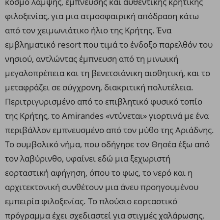
κόσμο λάμψης, έμπνευσης και αυθεντικής κρητικής
φιλοξενίας, για μια ατμοσφαιρική απόδραση κάτω
από τον χειμωνιάτικο ήλιο της Κρήτης. Ένα
εμβληματικό resort που τιμά το ένδοξο παρελθόν του
νησιού, αντλώντας έμπνευση από τη μινωική
μεγαλοπρέπεια και τη βενετσιάνικη αισθητική, και το
μεταφράζει σε σύγχρονη, διακριτική πολυτέλεια.
Περιτριγυρισμένο από το επιβλητικό φυσικό τοπίο
της Κρήτης, το Amirandes «ντύνεται» γιορτινά με ένα
περιβάλλον εμπνευσμένο από τον μύθο της Αριάδνης.
Το συμβολικό νήμα, που οδήγησε τον Θησέα έξω από
τον λαβύρινθο, υφαίνει εδώ μια ξεχωριστή
εορταστική αφήγηση, όπου το φως, το νερό και η
αρχιτεκτονική συνθέτουν μια άνευ προηγουμένου
εμπειρία φιλοξενίας. Το πλούσιο εορταστικό
πρόγραμμα έχει σχεδιαστεί για στιγμές χαλάρωσης,