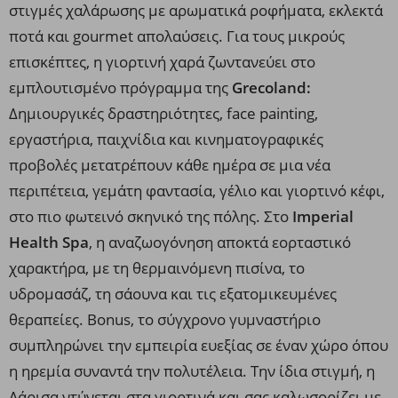
στιγμές χαλάρωσης με αρωματικά ροφήματα, εκλεκτά
ποτά και gourmet απολαύσεις. Για τους μικρούς
επισκέπτες, η γιορτινή χαρά ζωντανεύει στο
εμπλουτισμένο πρόγραμμα της
Grecoland:
Δημιουργικές δραστηριότητες, face painting,
εργαστήρια, παιχνίδια και κινηματογραφικές
προβολές μετατρέπουν κάθε ημέρα σε μια νέα
περιπέτεια, γεμάτη φαντασία, γέλιο και γιορτινό κέφι,
στο πιο φωτεινό σκηνικό της πόλης. Στο
Imperial
Health Spa
, η αναζωογόνηση αποκτά εορταστικό
χαρακτήρα, με τη θερμαινόμενη πισίνα, το
υδρομασάζ, τη σάουνα και τις εξατομικευμένες
θεραπείες. Bonus, το σύγχρονο γυμναστήριο
συμπληρώνει την εμπειρία ευεξίας σε έναν χώρο όπου
η ηρεμία συναντά την πολυτέλεια. Την ίδια στιγμή, η
Λάρισα ντύνεται στα γιορτινά και σας καλωσορίζει με