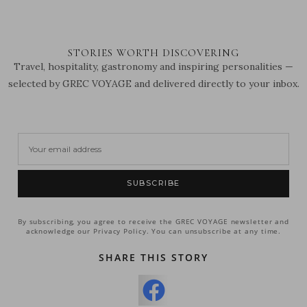
STORIES WORTH DISCOVERING
Travel, hospitality, gastronomy and inspiring personalities —
selected by GREC VOYAGE and delivered directly to your inbox.
SUBSCRIBE
By subscribing, you agree to receive the GREC VOYAGE newsletter and
acknowledge our Privacy Policy. You can unsubscribe at any time.
SHARE THIS STORY