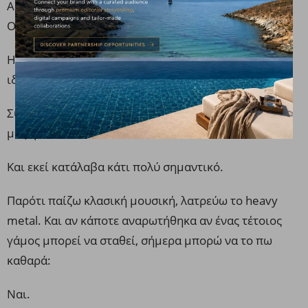
Αργότερα στήθηκε live rock σκηνή.
Οι καλεσμένοι δεν ήθελαν να φύγουν.
Η Ράνια με αγκάλιασε δυνατά. Και όταν έκοψαν την
ιδιαίτερη τούρτα τους, χόρεψαν τον πρώτο χορό.
Συγκινήθηκα τόσο πολύ γιατί ο δεύτερος χορός ήταν
μαζί μου.
Και εκεί κατάλαβα κάτι πολύ σημαντικό.
Παρότι παίζω κλασική μουσική, λατρεύω το heavy
metal. Και αν κάποτε αναρωτήθηκα αν ένας τέτοιος
γάμος μπορεί να σταθεί, σήμερα μπορώ να το πω
καθαρά:
Ναι.