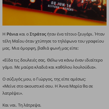
Η
Ράνια
και ο
Στράτος
ήταν ένα τέτοιο ζευγάρι. Ήταν
τέλη Μαΐου όταν χτύπησε το τηλέφωνο του γραφείου
μας. Μια όμορφη, βαθιά φωνή μας είπε:
«Είδα τις δουλειές σας. Θέλω να κάνω έναν ιδιαίτερο
γάμο. Με μαύρα κλαδιά και καθόλου λουλούδια».
Ο σύζυγός μου, ο Γιώργος, της είπε αμέσως:
«Μείνε στο ακουστικό σου. Η Άννα Μαρία θα σε
λατρέψει».
Και ναι. Τη λάτρεψα.