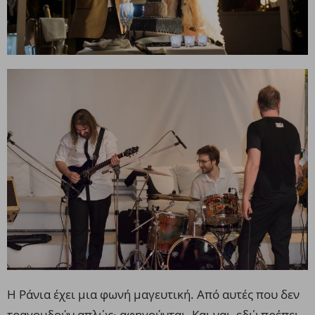
Η Ράνια έχει μια φωνή μαγευτική. Από αυτές που δεν
τραγουδούν απλώς· αφηγούνται. Και ναι, εδώ πρέπει