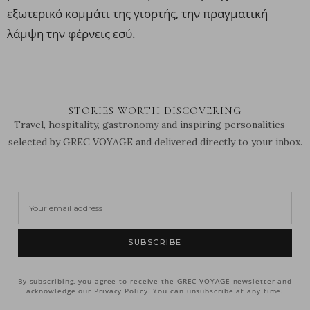
εξωτερικό κομμάτι της γιορτής, την πραγματική
λάμψη την φέρνεις εσύ.
STORIES WORTH DISCOVERING
Travel, hospitality, gastronomy and inspiring personalities —
selected by GREC VOYAGE and delivered directly to your inbox.
SUBSCRIBE
By subscribing, you agree to receive the GREC VOYAGE newsletter and
acknowledge our Privacy Policy. You can unsubscribe at any time.