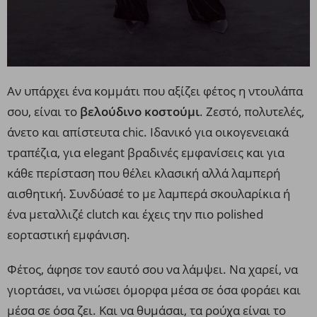
Αν υπάρχει ένα κομμάτι που αξίζει φέτος η ντουλάπα
σου, είναι το
βελούδινο κοστούμι
. Ζεστό, πολυτελές,
άνετο και απίστευτα chic. Ιδανικό για οικογενειακά
τραπέζια, για elegant βραδινές εμφανίσεις και για
κάθε περίσταση που θέλει κλασική αλλά λαμπερή
αισθητική. Συνδύασέ το με λαμπερά σκουλαρίκια ή
ένα μεταλλιζέ clutch και έχεις την πιο polished
εορταστική εμφάνιση.
Φέτος, άφησε τον εαυτό σου να λάμψει. Να χαρεί, να
γιορτάσει, να νιώσει όμορφα μέσα σε όσα φοράει και
μέσα σε όσα ζει. Και να θυμάσαι, τα ρούχα είναι το