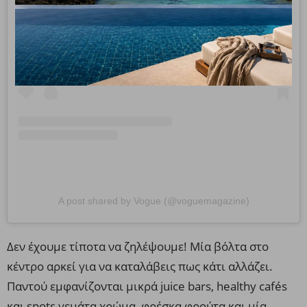
View this post on Instagram
A post shared by Vogue (@voguemagazine)
Δεν έχουμε τίποτα να ζηλέψουμε! Μία βόλτα στο
κέντρο αρκεί για να καταλάβεις πως κάτι αλλάζει.
Παντού εμφανίζονται μικρά juice bars, healthy cafés
και spots γεμάτα χρώμα, φρέσκα φρούτα και μία