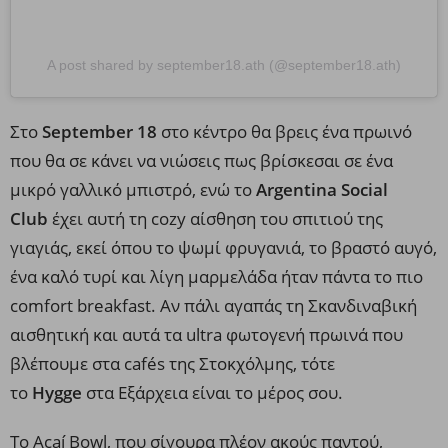
A post shared by september18.ath (@september18.ath)
Στο
September 18
στο κέντρο θα βρεις ένα πρωινό
που θα σε κάνει να νιώσεις πως βρίσκεσαι σε ένα
μικρό γαλλικό μπιστρό, ενώ το
Argentina Social
Club
έχει αυτή τη cozy αίσθηση του σπιτιού της
γιαγιάς, εκεί όπου το ψωμί φρυγανιά, το βραστό αυγό,
ένα καλό τυρί και λίγη μαρμελάδα ήταν πάντα το πιο
comfort breakfast. Αν πάλι αγαπάς τη Σκανδιναβική
αισθητική και αυτά τα ultra φωτογενή πρωινά που
βλέπουμε στα cafés της Στοκχόλμης, τότε
το
Hygge
στα Εξάρχεια είναι το μέρος σου.
Το Açaí Bowl, που σίγουρα πλέον ακούς παντού,