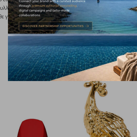
συλλεκτική, με λεπτομέρειες που μαγνητίζουν το βλέμμα κ
ε γυναίκας, ή μέσα στο πιο ξεχωριστό gift box των φετινών