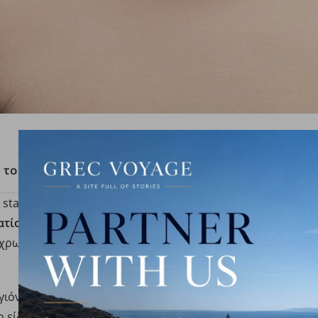
το έχετε ξαναδεί.
ό statement στο μακιγιάζ των γιορτών. Φέτος όμως, αποκτά
ατίου
είναι προσεκτικά μελετημένη ώστε να ταιριάζει σε κ
πόχρωση που μπορεί να απογειώσει ένα απλό μαύρο φόρεμα
γιόν προσφέρει μια βελούδινη, πολυτελή υφή που απλώνετα
 είδος του κραγιόν που δεν το φοράς απλώς, το απολαμβάν