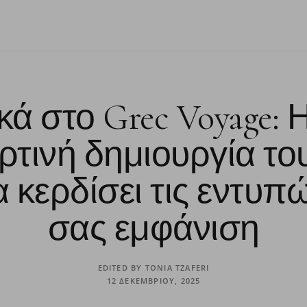
ά στο Grec Voyage: Η
ιορτινή δημιουργία τ
 κερδίσει τις εντυπ
σας εμφάνιση
EDITED BY
TONIA TZAFERI
12 ΔΕΚΕΜΒΡΊΟΥ, 2025