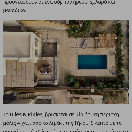
προσγειώσουν σε ένα σύμπαν ήρεμο, χαλαρό και
μοναδικό.
Το
Diles & Rinies
, βρίσκεται σε μία ήσυχη περιοχή
μόλις 4 χλμ. από το λιμάνι της Τήνου, 5 λεπτά με το
αυτοκίνητο ή 20 λεπτά με τα πόδια από την ατελείωτη