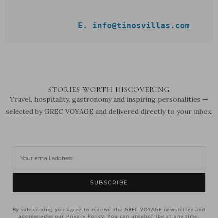
             E. info@tinosvillas.com
STORIES WORTH DISCOVERING
Travel, hospitality, gastronomy and inspiring personalities —
selected by GREC VOYAGE and delivered directly to your inbox.
SUBSCRIBE
By subscribing, you agree to receive the GREC VOYAGE newsletter and
acknowledge our Privacy Policy. You can unsubscribe at any time.