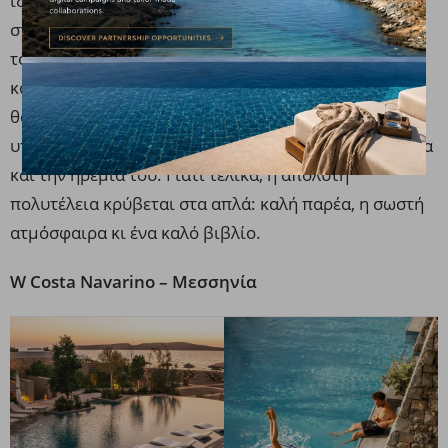
ιδιωτική εμπειρία. Οι ώρες περνούν χωρίς βιασύνη
στην infinity πισίνα, στις αναζωογονητικές θεραπείες
του spa ή στην απομονωμένη παραλία, για να
καταλήξουν σε ένα ατμοσφαιρικό δείπνο με θέα τη
θάλασσα. Το Eva Palace δεν σε θαμπώνει με περιττές
υπερβολές αλλά σε κατακτά αθόρυβα με την ποιότητα
και την ηρεμία του. Γιατί τελικά, η απόλυτη
πολυτέλεια κρύβεται στα απλά: καλή παρέα, η σωστή
ατμόσφαιρα κι ένα καλό βιβλίο.
W Costa Navarino – Μεσσηνία