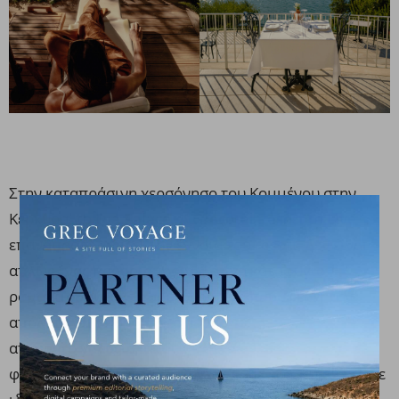
Στην καταπράσινη χερσόνησο του Κομμένου στην
Κέρκυρα, το
Eva Palace, A Grecotel Resort to Live
επαναπροσδιορίζει την έννοια του resort. Δεν είναι
απλώς ένας προορισμός, αλλά ένα καταφύγιο
ρομαντισμού, σχεδιασμένο για να προσφέρει την
απόλυτη αίσθηση απομόνωσης. Με φόντο το
απέραντο γαλάζιο, τα δωμάτια πλημμυρίζουν με το
φως του Ιονίου, μετατρέποντας κάθε ηλιοβασίλεμα σε