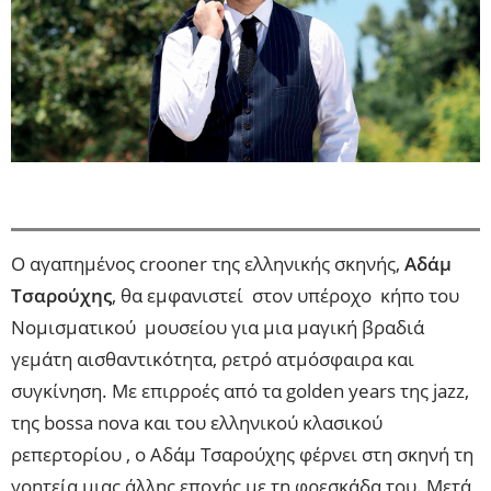
Ο αγαπημένος crooner της ελληνικής σκηνής,
Αδάμ
Τσαρούχης
, θα εμφανιστεί στον υπέροχο κήπο του
Νομισματικού μουσείου για μια μαγική βραδιά
γεμάτη αισθαντικότητα, ρετρό ατμόσφαιρα και
συγκίνηση. Με επιρροές από τα golden years της jazz,
της bossa nova και του ελληνικού κλασικού
ρεπερτορίου , ο Αδάμ Τσαρούχης φέρνει στη σκηνή τη
γοητεία μιας άλλης εποχής με τη φρεσκάδα του. Μετά