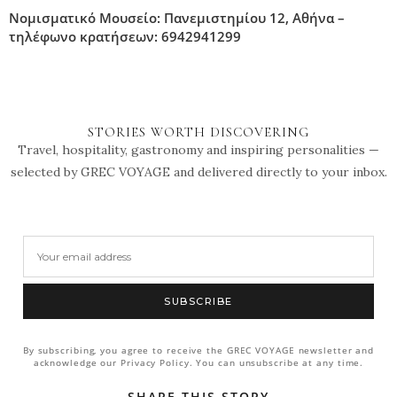
Νομισματικό Μουσείο: Πανεμιστημίου 12, Αθήνα –
τηλέφωνο κρατήσεων: 6942941299
STORIES WORTH DISCOVERING
Travel, hospitality, gastronomy and inspiring personalities —
selected by GREC VOYAGE and delivered directly to your inbox.
SUBSCRIBE
By subscribing, you agree to receive the GREC VOYAGE newsletter and
acknowledge our Privacy Policy. You can unsubscribe at any time.
SHARE THIS STORY