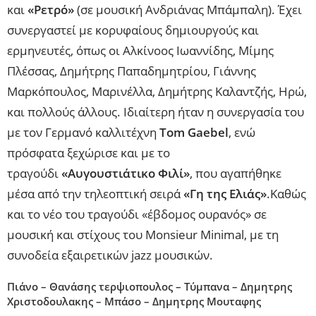
και
«Ρετρό»
(σε μουσική Ανδριάνας Μπάμπαλη). Έχει
συνεργαστεί με κορυφαίους δημιουργούς και
ερμηνευτές, όπως οι Αλκίνοος Ιωαννίδης, Μίμης
Πλέσσας, Δημήτρης Παπαδημητρίου, Γιάννης
Μαρκόπουλος, Μαρινέλλα, Δημήτρης Καλαντζής, Ηρώ,
και πολλούς άλλους. Ιδιαίτερη ήταν η συνεργασία του
με τον Γερμανό καλλιτέχνη
Tom Gaebel
, ενώ
πρόσφατα ξεχώρισε και με το
τραγούδι
«Αυγουστιάτικο Φιλί»
, που αγαπήθηκε
μέσα από την τηλεοπτική σειρά
«Γη της Ελιάς»
.Καθώς
και το νέο του τραγούδι «έβδομος ουρανός» σε
μουσική και στίχους του Monsieur Minimal, με τη
συνοδεία εξαιρετικών jazz μουσικών.
Πιάνο – Θανάσης τερψιοπουλος –
Τύμπανα – Δημητρης
Χριστοδουλακης –
Μπάσο – Δημητρης Μουταφης